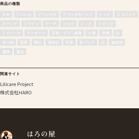
商品の種類
お米
アパレル
アフリカ布
アフリカ布バッグ
インド
エコバッグ
キテンゲ
バラナシ
ポーチ
マスク
メンズ
ラダック
レディース
ワンピース
写真・ＣＤ・書籍
夕陽
夜景
山
布小物
星景
朝日
珈琲豆
紅葉
缶バッチ
花
農産物
雑貨
食品
関連サイト
Lilicare Project
株式会社HARO
はろの屋