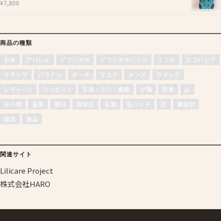
¥
7,800
商品の種類
お米
アパレル
アフリカ布
アフリカ布バッグ
インド
エコバッグ
キテンゲ
バラナシ
ポーチ
マスク
メンズ
ラダック
レディース
ワンピース
写真・ＣＤ・書籍
夕陽
夜景
山
布小物
星景
朝日
珈琲豆
紅葉
缶バッチ
花
農産物
雑貨
食品
関連サイト
Lilicare Project
株式会社HARO