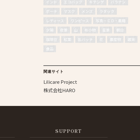
インド
エコバッグ
キテンゲ
バラナシ
ポーチ
マスク
メンズ
ラダック
レディース
ワンピース
写真・ＣＤ・書籍
夕陽
夜景
山
布小物
星景
朝日
珈琲豆
紅葉
缶バッチ
花
農産物
雑貨
食品
関連サイト
Lilicare Project
株式会社HARO
SUPPORT