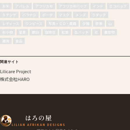
お米
アパレル
アフリカ布
アフリカ布バッグ
インド
エコバッグ
キテンゲ
バラナシ
ポーチ
マスク
メンズ
ラダック
レディース
ワンピース
写真・ＣＤ・書籍
夕陽
夜景
山
布小物
星景
朝日
珈琲豆
紅葉
缶バッチ
花
農産物
雑貨
食品
関連サイト
Lilicare Project
株式会社HARO
はろの屋
LILIAN AFRIKAN DESIGNS