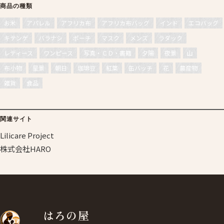
商品の種類
お米
アパレル
アフリカ布
アフリカ布バッグ
インド
エコバッグ
キテンゲ
バラナシ
ポーチ
マスク
メンズ
ラダック
レディース
ワンピース
写真・ＣＤ・書籍
夕陽
夜景
山
布小物
星景
朝日
珈琲豆
紅葉
缶バッチ
花
農産物
雑貨
食品
関連サイト
Lilicare Project
株式会社HARO
はろの屋