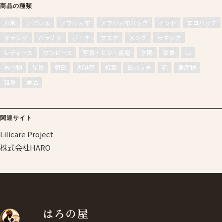
商品の種類
お米
アパレル
アフリカ布
アフリカ布バッグ
インド
エコバッグ
キテンゲ
バラナシ
ポーチ
マスク
メンズ
ラダック
レディース
ワンピース
写真・ＣＤ・書籍
夕陽
夜景
山
布小物
星景
朝日
珈琲豆
紅葉
缶バッチ
花
農産物
雑貨
食品
関連サイト
Lilicare Project
株式会社HARO
はろの屋