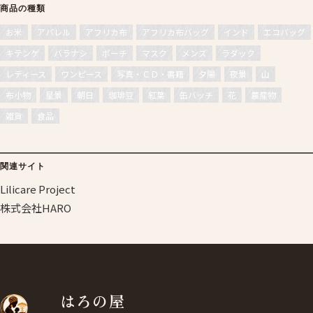
商品の種類
お米
アパレル
アフリカ布
アフリカ布バッグ
インド
エコバッグ
キテンゲ
バラナシ
ポーチ
マスク
メンズ
ラダック
レディース
ワンピース
写真・ＣＤ・書籍
夕陽
夜景
山
布小物
星景
朝日
珈琲豆
紅葉
缶バッチ
花
農産物
雑貨
食品
関連サイト
Lilicare Project
株式会社HARO
はろの屋