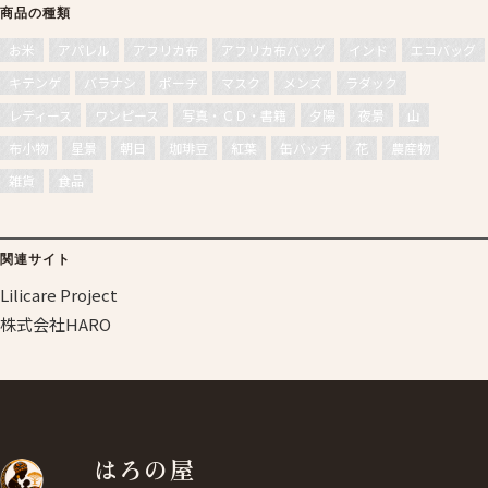
商品の種類
お米
アパレル
アフリカ布
アフリカ布バッグ
インド
エコバッグ
キテンゲ
バラナシ
ポーチ
マスク
メンズ
ラダック
レディース
ワンピース
写真・ＣＤ・書籍
夕陽
夜景
山
布小物
星景
朝日
珈琲豆
紅葉
缶バッチ
花
農産物
雑貨
食品
関連サイト
Lilicare Project
株式会社HARO
はろの屋