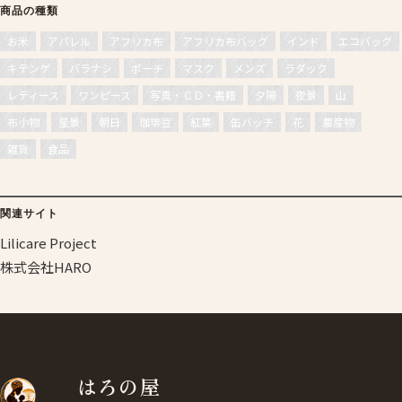
商品の種類
お米
アパレル
アフリカ布
アフリカ布バッグ
インド
エコバッグ
キテンゲ
バラナシ
ポーチ
マスク
メンズ
ラダック
レディース
ワンピース
写真・ＣＤ・書籍
夕陽
夜景
山
布小物
星景
朝日
珈琲豆
紅葉
缶バッチ
花
農産物
雑貨
食品
関連サイト
Lilicare Project
株式会社HARO
はろの屋