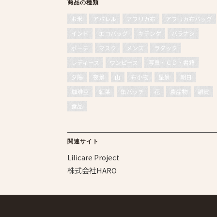
商品の種類
お米
アパレル
アフリカ布
アフリカ布バッグ
インド
エコバッグ
キテンゲ
バラナシ
ポーチ
マスク
メンズ
ラダック
レディース
ワンピース
写真・ＣＤ・書籍
夕陽
夜景
山
布小物
星景
朝日
珈琲豆
紅葉
缶バッチ
花
農産物
雑貨
食品
関連サイト
Lilicare Project
株式会社HARO