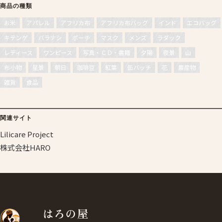
商品の種類
お米
アパレル
アフリカ布
アフリカ布バッグ
インド
エコバッグ
キテンゲ
バラナシ
ポーチ
マスク
メンズ
ラダック
レディース
ワンピース
写真・ＣＤ・書籍
夕陽
夜景
山
布小物
星景
朝日
珈琲豆
紅葉
缶バッチ
花
農産物
雑貨
食品
関連サイト
Lilicare Project
株式会社HARO
はろの屋