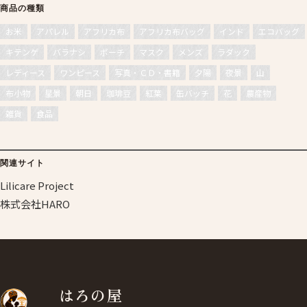
商品の種類
お米
アパレル
アフリカ布
アフリカ布バッグ
インド
エコバッグ
キテンゲ
バラナシ
ポーチ
マスク
メンズ
ラダック
レディース
ワンピース
写真・ＣＤ・書籍
夕陽
夜景
山
布小物
星景
朝日
珈琲豆
紅葉
缶バッチ
花
農産物
雑貨
食品
関連サイト
Lilicare Project
株式会社HARO
はろの屋