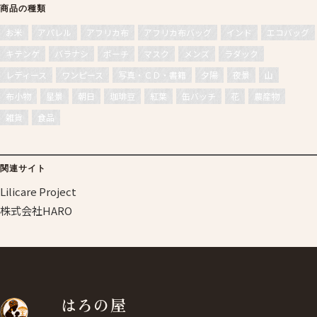
商品の種類
お米
アパレル
アフリカ布
アフリカ布バッグ
インド
エコバッグ
キテンゲ
バラナシ
ポーチ
マスク
メンズ
ラダック
レディース
ワンピース
写真・ＣＤ・書籍
夕陽
夜景
山
布小物
星景
朝日
珈琲豆
紅葉
缶バッチ
花
農産物
雑貨
食品
関連サイト
Lilicare Project
株式会社HARO
はろの屋