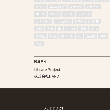
インド
エコバッグ
キテンゲ
バラナシ
ポーチ
マスク
メンズ
ラダック
レディース
ワンピース
写真・ＣＤ・書籍
夕陽
夜景
山
布小物
星景
朝日
珈琲豆
紅葉
缶バッチ
花
農産物
雑貨
食品
関連サイト
Lilicare Project
株式会社HARO
SUPPORT