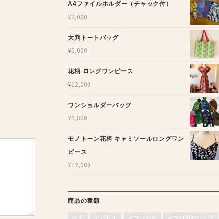
A4ファイルホルダー（チャック付）
¥
2,000
大判トートバッグ
¥
6,000
花柄 ロングワンピース
¥
12,000
ワンショルダーバッグ
¥
9,800
モノトーン花柄 キャミソールロングワン
ピース
¥
12,000
商品の種類
お米
アパレル
アフリカ布
アフリカ布バッグ