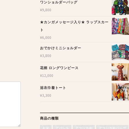
ワンショルダーバッグ
¥
9,800
★カンガメッセージ入り★ ラップスカー
ト
¥
6,000
おでかけミニショルダー
¥
3,800
花柄 ロングワンピース
¥
12,000
浴衣巾着トート
¥
3,300
商品の種類
お米
アパレル
アフリカ布
アフリカ布バッグ