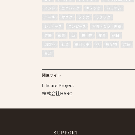
インド
エコバッグ
キテンゲ
バラナシ
ポーチ
マスク
メンズ
ラダック
レディース
ワンピース
写真・ＣＤ・書籍
夕陽
夜景
山
布小物
星景
朝日
珈琲豆
紅葉
缶バッチ
花
農産物
雑貨
食品
関連サイト
Lilicare Project
株式会社HARO
SUPPORT