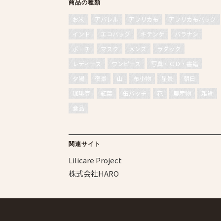
商品の種類
お米
アパレル
アフリカ布
アフリカ布バッグ
インド
エコバッグ
キテンゲ
バラナシ
ポーチ
マスク
メンズ
ラダック
レディース
ワンピース
写真・ＣＤ・書籍
夕陽
夜景
山
布小物
星景
朝日
珈琲豆
紅葉
缶バッチ
花
農産物
雑貨
食品
関連サイト
Lilicare Project
株式会社HARO