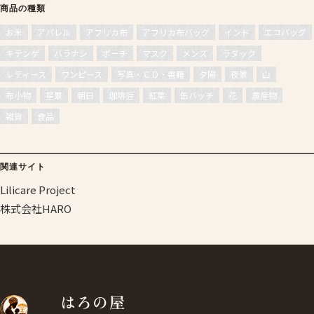
商品の種類
お米
アパレル
アフリカ布
アフリカ布バッグ
インド
エコバッグ
キテンゲ
バラナシ
ポーチ
マスク
メンズ
ラダック
レディース
ワンピース
写真・ＣＤ・書籍
夕陽
夜景
山
布小物
星景
朝日
珈琲豆
紅葉
缶バッチ
花
農産物
雑貨
食品
関連サイト
Lilicare Project
株式会社HARO
はろの屋