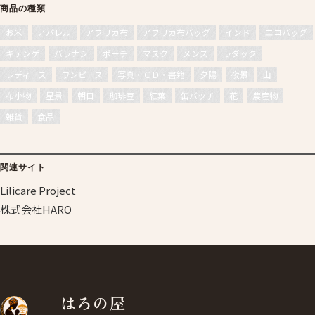
商品の種類
お米
アパレル
アフリカ布
アフリカ布バッグ
インド
エコバッグ
キテンゲ
バラナシ
ポーチ
マスク
メンズ
ラダック
レディース
ワンピース
写真・ＣＤ・書籍
夕陽
夜景
山
布小物
星景
朝日
珈琲豆
紅葉
缶バッチ
花
農産物
雑貨
食品
関連サイト
Lilicare Project
株式会社HARO
はろの屋