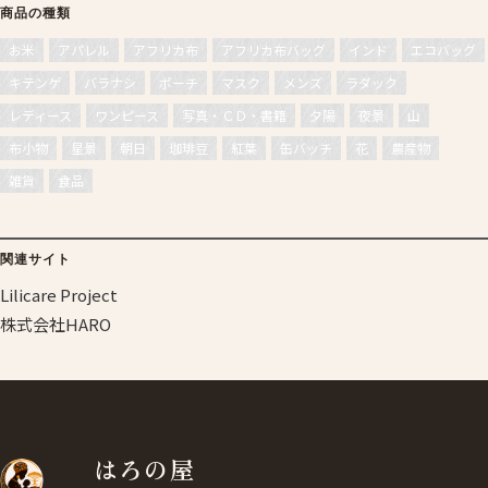
商品の種類
お米
アパレル
アフリカ布
アフリカ布バッグ
インド
エコバッグ
キテンゲ
バラナシ
ポーチ
マスク
メンズ
ラダック
レディース
ワンピース
写真・ＣＤ・書籍
夕陽
夜景
山
布小物
星景
朝日
珈琲豆
紅葉
缶バッチ
花
農産物
雑貨
食品
関連サイト
Lilicare Project
株式会社HARO
はろの屋