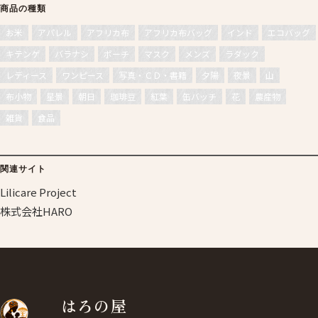
商品の種類
お米
アパレル
アフリカ布
アフリカ布バッグ
インド
エコバッグ
キテンゲ
バラナシ
ポーチ
マスク
メンズ
ラダック
レディース
ワンピース
写真・ＣＤ・書籍
夕陽
夜景
山
布小物
星景
朝日
珈琲豆
紅葉
缶バッチ
花
農産物
雑貨
食品
関連サイト
Lilicare Project
株式会社HARO
はろの屋