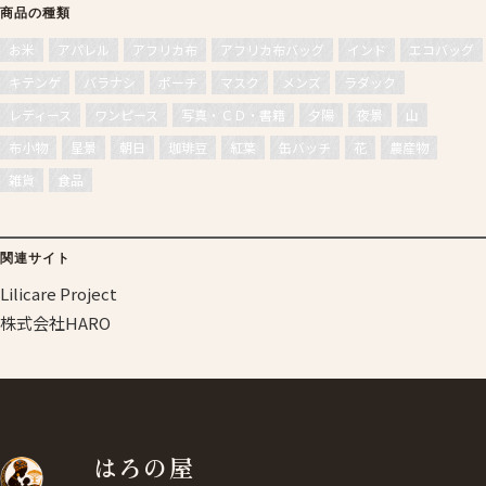
商品の種類
お米
アパレル
アフリカ布
アフリカ布バッグ
インド
エコバッグ
キテンゲ
バラナシ
ポーチ
マスク
メンズ
ラダック
レディース
ワンピース
写真・ＣＤ・書籍
夕陽
夜景
山
布小物
星景
朝日
珈琲豆
紅葉
缶バッチ
花
農産物
雑貨
食品
関連サイト
Lilicare Project
株式会社HARO
はろの屋