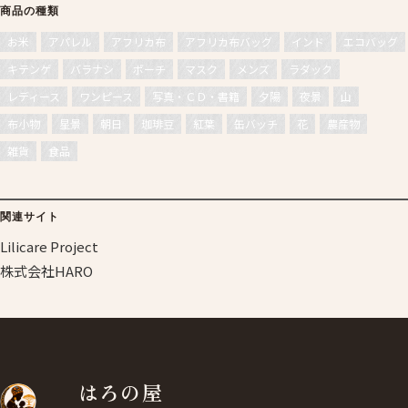
商品の種類
お米
アパレル
アフリカ布
アフリカ布バッグ
インド
エコバッグ
キテンゲ
バラナシ
ポーチ
マスク
メンズ
ラダック
レディース
ワンピース
写真・ＣＤ・書籍
夕陽
夜景
山
布小物
星景
朝日
珈琲豆
紅葉
缶バッチ
花
農産物
雑貨
食品
関連サイト
Lilicare Project
株式会社HARO
はろの屋