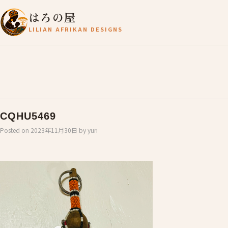
はろの屋
LILIAN AFRIKAN DESIGNS
CQHU5469
Posted on
2023年11月30日
by
yuri