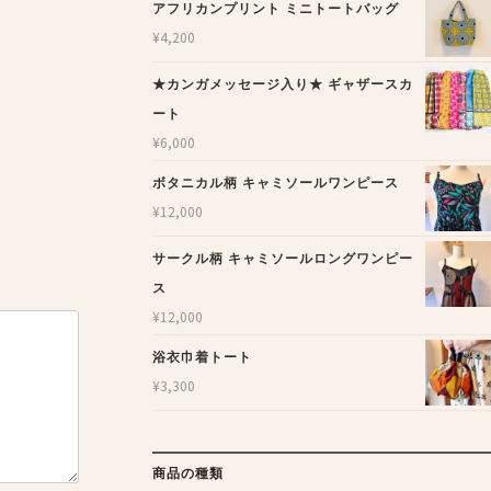
アフリカンプリント ミニトートバッグ
¥
4,200
★カンガメッセージ入り★ ギャザースカ
ート
¥
6,000
ボタニカル柄 キャミソールワンピース
¥
12,000
サークル柄 キャミソールロングワンピー
ス
¥
12,000
浴衣巾着トート
¥
3,300
商品の種類