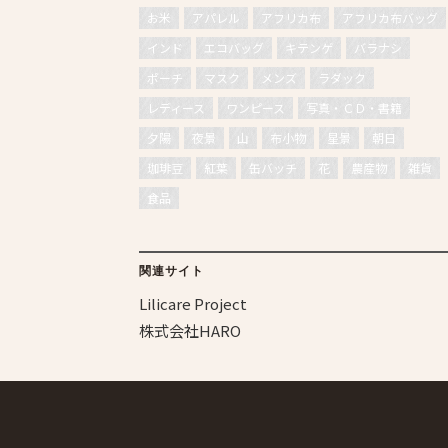
お米
アパレル
アフリカ布
アフリカ布バッグ
インド
エコバッグ
キテンゲ
バラナシ
ポーチ
マスク
メンズ
ラダック
レディース
ワンピース
写真・ＣＤ・書籍
夕陽
夜景
山
布小物
星景
朝日
珈琲豆
紅葉
缶バッチ
花
農産物
雑貨
食品
関連サイト
Lilicare Project
株式会社HARO