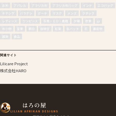
お米
アパレル
アフリカ布
アフリカ布バッグ
インド
エコバッグ
キテンゲ
バラナシ
ポーチ
マスク
メンズ
ラダック
レディース
ワンピース
写真・ＣＤ・書籍
夕陽
夜景
山
布小物
星景
朝日
珈琲豆
紅葉
缶バッチ
花
農産物
雑貨
食品
関連サイト
Lilicare Project
株式会社HARO
はろの屋
LILIAN AFRIKAN DESIGNS