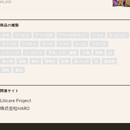
¥
6,000
商品の種類
お米
アパレル
アフリカ布
アフリカ布バッグ
インド
エコバッグ
キテンゲ
バラナシ
ポーチ
マスク
メンズ
ラダック
レディース
ワンピース
写真・ＣＤ・書籍
夕陽
夜景
山
布小物
星景
朝日
珈琲豆
紅葉
缶バッチ
花
農産物
雑貨
食品
関連サイト
Lilicare Project
株式会社HARO