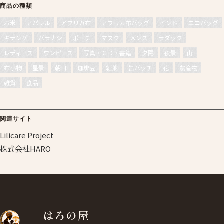
商品の種類
お米
アパレル
アフリカ布
アフリカ布バッグ
インド
エコバッグ
キテンゲ
バラナシ
ポーチ
マスク
メンズ
ラダック
レディース
ワンピース
写真・ＣＤ・書籍
夕陽
夜景
山
布小物
星景
朝日
珈琲豆
紅葉
缶バッチ
花
農産物
雑貨
食品
関連サイト
Lilicare Project
株式会社HARO
はろの屋