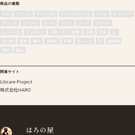
商品の種類
お米
アパレル
アフリカ布
アフリカ布バッグ
インド
エコバッグ
キテンゲ
バラナシ
ポーチ
マスク
メンズ
ラダック
レディース
ワンピース
写真・ＣＤ・書籍
夕陽
夜景
山
布小物
星景
朝日
珈琲豆
紅葉
缶バッチ
花
農産物
雑貨
食品
関連サイト
Lilicare Project
株式会社HARO
はろの屋