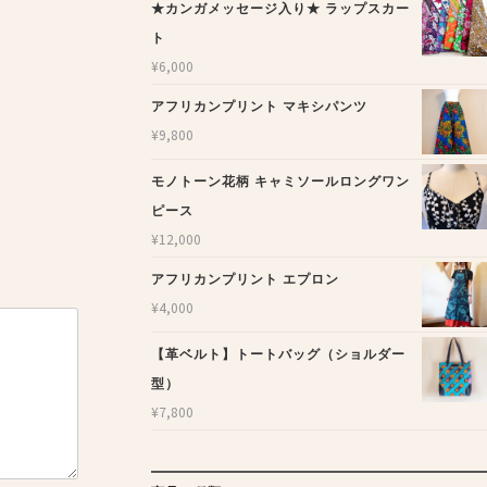
★カンガメッセージ入り★ ラップスカー
ト
¥
6,000
アフリカンプリント マキシパンツ
¥
9,800
モノトーン花柄 キャミソールロングワン
ピース
¥
12,000
アフリカンプリント エプロン
¥
4,000
【革ベルト】トートバッグ（ショルダー
型）
¥
7,800