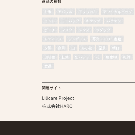
商品の種類
お米
アパレル
アフリカ布
アフリカ布バッグ
インド
エコバッグ
キテンゲ
バラナシ
ポーチ
マスク
メンズ
ラダック
レディース
ワンピース
写真・ＣＤ・書籍
夕陽
夜景
山
布小物
星景
朝日
珈琲豆
紅葉
缶バッチ
花
農産物
雑貨
食品
関連サイト
Lilicare Project
株式会社HARO