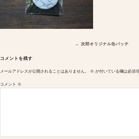
Post
←
次郎オリジナル缶バッチ
navigation
コメントを残す
メールアドレスが公開されることはありません。
※
が付いている欄は必須
コメント
※