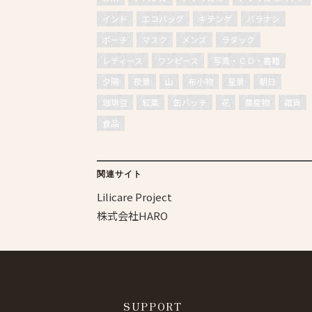
インド
エコバッグ
キテンゲ
バラナシ
ポーチ
マスク
メンズ
ラダック
レディース
ワンピース
写真・ＣＤ・書籍
夕陽
夜景
山
布小物
星景
朝日
珈琲豆
紅葉
缶バッチ
花
農産物
雑貨
食品
関連サイト
Lilicare Project
株式会社HARO
SUPPORT