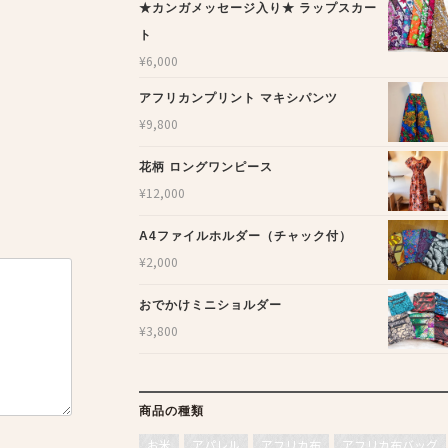
★カンガメッセージ入り★ ラップスカー
ト
¥
6,000
アフリカンプリント マキシパンツ
¥
9,800
花柄 ロングワンピース
¥
12,000
A4ファイルホルダー（チャック付）
¥
2,000
おでかけミニショルダー
¥
3,800
商品の種類
お米
アパレル
アフリカ布
アフリカ布バッグ