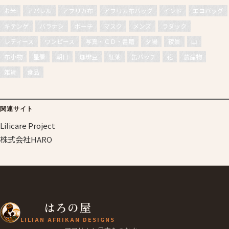
お米
アパレル
アフリカ布
アフリカ布バッグ
インド
エコバッグ
キテンゲ
バラナシ
ポーチ
マスク
メンズ
ラダック
レディース
ワンピース
写真・ＣＤ・書籍
夕陽
夜景
山
布小物
星景
朝日
珈琲豆
紅葉
缶バッチ
花
農産物
雑貨
食品
関連サイト
Lilicare Project
株式会社HARO
はろの屋
LILIAN AFRIKAN DESIGNS