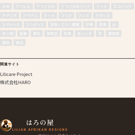
お米
アパレル
アフリカ布
アフリカ布バッグ
インド
エコバッグ
キテンゲ
バラナシ
ポーチ
マスク
メンズ
ラダック
レディース
ワンピース
写真・ＣＤ・書籍
夕陽
夜景
山
布小物
星景
朝日
珈琲豆
紅葉
缶バッチ
花
農産物
雑貨
食品
関連サイト
Lilicare Project
株式会社HARO
はろの屋
LILIAN AFRIKAN DESIGNS