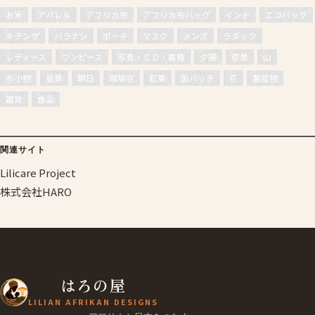
お米
アパレル
アフリカ布
アフリカ布バッグ
インド
エコバッグ
キテンゲ
バラナシ
ポーチ
マスク
メンズ
ラダック
レディース
ワンピース
写真・ＣＤ・書籍
夕陽
夜景
山
布小物
星景
朝日
珈琲豆
紅葉
缶バッチ
花
農産物
雑貨
食品
関連サイト
Lilicare Project
株式会社HARO
はろの屋
LILIAN AFRIKAN DESIGNS