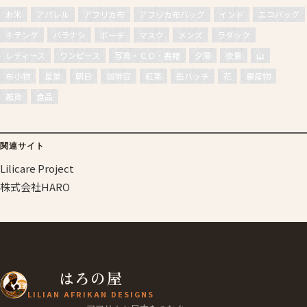
お米
アパレル
アフリカ布
アフリカ布バッグ
インド
エコバッグ
キテンゲ
バラナシ
ポーチ
マスク
メンズ
ラダック
レディース
ワンピース
写真・ＣＤ・書籍
夕陽
夜景
山
布小物
星景
朝日
珈琲豆
紅葉
缶バッチ
花
農産物
雑貨
食品
関連サイト
Lilicare Project
株式会社HARO
はろの屋
LILIAN AFRIKAN DESIGNS