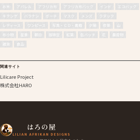
お米
アパレル
アフリカ布
アフリカ布バッグ
インド
エコバッグ
キテンゲ
バラナシ
ポーチ
マスク
メンズ
ラダック
レディース
ワンピース
写真・ＣＤ・書籍
夕陽
夜景
山
布小物
星景
朝日
珈琲豆
紅葉
缶バッチ
花
農産物
雑貨
食品
関連サイト
Lilicare Project
株式会社HARO
はろの屋
LILIAN AFRIKAN DESIGNS