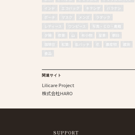
インド
エコバッグ
キテンゲ
バラナシ
ポーチ
マスク
メンズ
ラダック
レディース
ワンピース
写真・ＣＤ・書籍
夕陽
夜景
山
布小物
星景
朝日
珈琲豆
紅葉
缶バッチ
花
農産物
雑貨
食品
関連サイト
Lilicare Project
株式会社HARO
SUPPORT