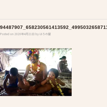
94487907_658230561413592_499503265871
Posted on
2020年4月21日
by
はろの屋