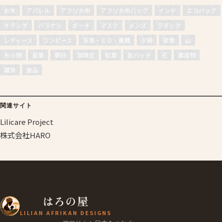
お米
アパレル
アフリカ布
アフリカ布バッグ
インド
エコバッグ
キテンゲ
バラナシ
ポーチ
マスク
メンズ
ラダック
レディース
ワンピース
写真・ＣＤ・書籍
夕陽
夜景
山
布小物
星景
朝日
珈琲豆
紅葉
缶バッチ
花
農産物
雑貨
食品
関連サイト
Lilicare Project
株式会社HARO
はろの屋
LILIAN AFRIKAN DESIGNS