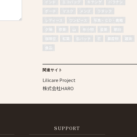
インド
エコバッグ
キテンゲ
バラナシ
ポーチ
マスク
メンズ
ラダック
レディース
ワンピース
写真・ＣＤ・書籍
夕陽
夜景
山
布小物
星景
朝日
珈琲豆
紅葉
缶バッチ
花
農産物
雑貨
食品
関連サイト
Lilicare Project
株式会社HARO
SUPPORT