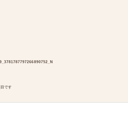
9_3781787797266890752_N
項目です