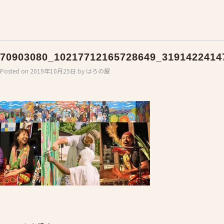
70903080_10217712165728649_3191422414
Posted on
2019年10月25日
by
はろの屋
Post
navigation