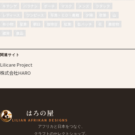
キテンゲ
バラナシ
ポーチ
マスク
メンズ
ラダック
レディース
ワンピース
写真・ＣＤ・書籍
夕陽
夜景
山
布小物
星景
朝日
珈琲豆
紅葉
缶バッチ
花
農産物
雑貨
食品
関連サイト
Lilicare Project
株式会社HARO
はろの屋
LILIAN AFRIKAN DESIGNS
アフリカと日本をつなぐ、
クラフトのセレクトショップ。