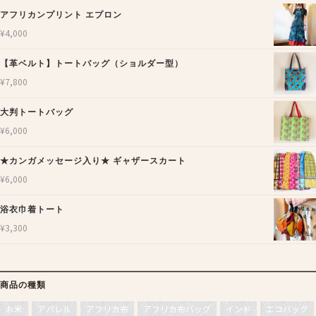
アフリカンプリント エプロン
¥
4,000
【革ベルト】トートバッグ（ショルダー型）
¥
7,800
大判トートバッグ
¥
6,000
★カンガメッセージ入り★ ギャザースカート
¥
6,000
浴衣巾着トート
¥
3,300
商品の種類
お米
アパレル
アフリカ布
アフリカ布バッグ
インド
エコバッグ