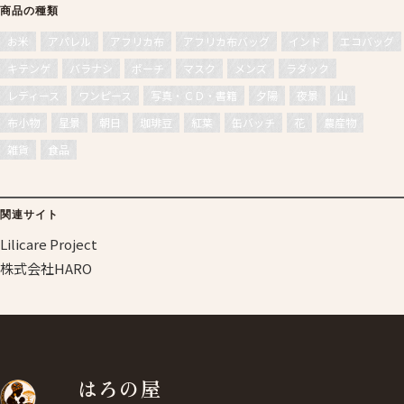
商品の種類
お米
アパレル
アフリカ布
アフリカ布バッグ
インド
エコバッグ
キテンゲ
バラナシ
ポーチ
マスク
メンズ
ラダック
レディース
ワンピース
写真・ＣＤ・書籍
夕陽
夜景
山
布小物
星景
朝日
珈琲豆
紅葉
缶バッチ
花
農産物
雑貨
食品
関連サイト
Lilicare Project
株式会社HARO
はろの屋