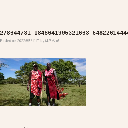
278644731_1848641995321663_6482261444
Posted on
2022年5月1日
by
はろの屋
Post
navigation