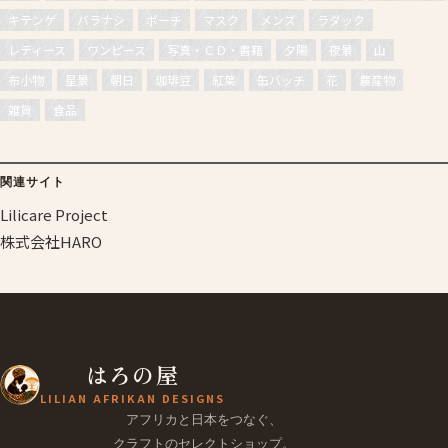
キテンゲ
バラナシ
ポーチ
マスク
メンズ
ラダック
レディース
ワンピース
写真・ＣＤ・書籍
夕陽
夜景
山
布小物
星景
朝日
珈琲豆
紅葉
缶バッチ
花
農産物
雑貨
食品
関連サイト
Lilicare Project
株式会社HARO
はろの屋
LILIAN AFRIKAN DESIGNS
アフリカと日本をつなぐ、
クラフトのセレクトショップ。