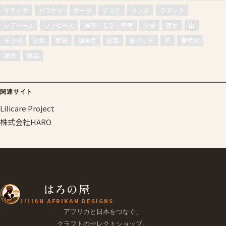
キテンゲ
バラナシ
ポーチ
マスク
メンズ
ラダック
レディース
ワンピース
写真・ＣＤ・書籍
夕陽
夜景
山
布小物
星景
朝日
珈琲豆
紅葉
缶バッチ
花
農産物
雑貨
食品
関連サイト
Lilicare Project
株式会社HARO
はろの屋
LILIAN AFRIKAN DESIGNS
アフリカと日本をつなぐ、
クラフトのセレクトショップ。