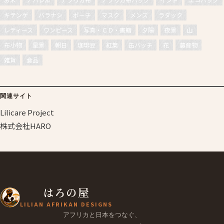
キテンゲ
バラナシ
ポーチ
マスク
メンズ
ラダック
レディース
ワンピース
写真・ＣＤ・書籍
夕陽
夜景
山
布小物
星景
朝日
珈琲豆
紅葉
缶バッチ
花
農産物
雑貨
食品
関連サイト
Lilicare Project
株式会社HARO
はろの屋
LILIAN AFRIKAN DESIGNS
アフリカと日本をつなぐ、