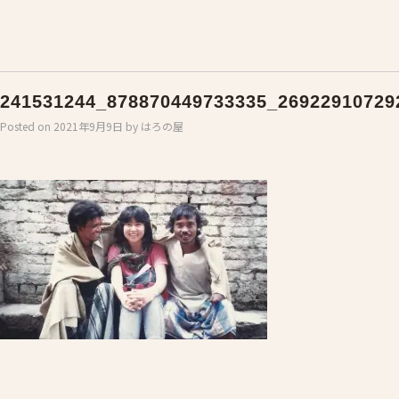
241531244_878870449733335_26922910729
Posted on
2021年9月9日
by
はろの屋
Post