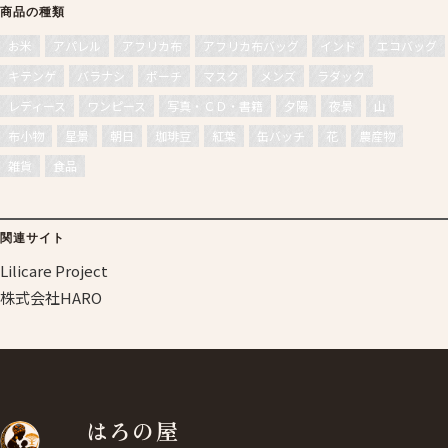
商品の種類
お米
アパレル
アフリカ布
アフリカ布バッグ
インド
エコバッグ
キテンゲ
バラナシ
ポーチ
マスク
メンズ
ラダック
レディース
ワンピース
写真・ＣＤ・書籍
夕陽
夜景
山
布小物
星景
朝日
珈琲豆
紅葉
缶バッチ
花
農産物
雑貨
食品
関連サイト
Lilicare Project
株式会社HARO
はろの屋