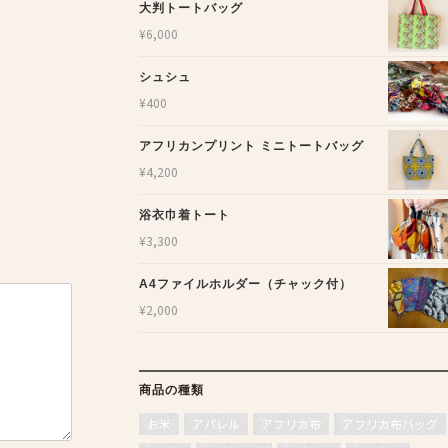
大判トートバッグ
¥
6,000
シュシュ
¥
400
アフリカンプリント ミニトートバッグ
¥
4,200
浴衣巾着トート
¥
3,300
A4ファイルホルダー（チャック付）
¥
2,000
商品の種類
お米
アパレル
アフリカ布
アフリカ布バッグ