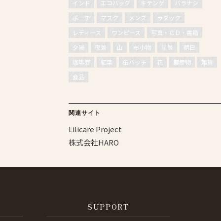
インド
エコバッグ
キテンゲ
バラナシ
ポーチ
マスク
メンズ
ラダック
レディース
ワンピース
写真・ＣＤ・書籍
夕陽
夜景
山
布小物
星景
朝日
珈琲豆
紅葉
缶バッチ
花
農産物
雑貨
食品
関連サイト
Lilicare Project
株式会社HARO
SUPPORT