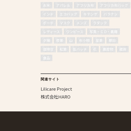
お米
アパレル
アフリカ布
アフリカ布バッグ
インド
エコバッグ
キテンゲ
バラナシ
ポーチ
マスク
メンズ
ラダック
レディース
ワンピース
写真・ＣＤ・書籍
夕陽
夜景
山
布小物
星景
朝日
珈琲豆
紅葉
缶バッチ
花
農産物
雑貨
食品
関連サイト
Lilicare Project
株式会社HARO