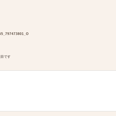
55_797473801_O
項目です