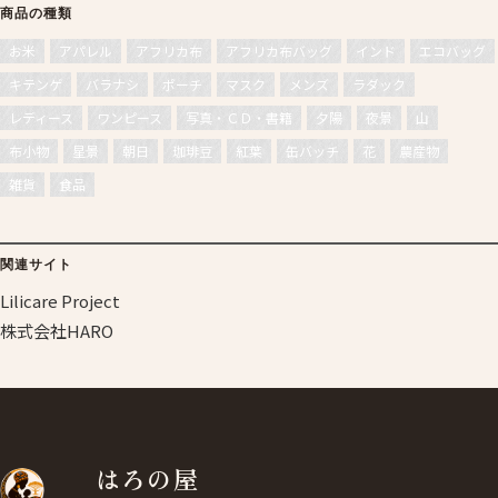
商品の種類
お米
アパレル
アフリカ布
アフリカ布バッグ
インド
エコバッグ
キテンゲ
バラナシ
ポーチ
マスク
メンズ
ラダック
レディース
ワンピース
写真・ＣＤ・書籍
夕陽
夜景
山
布小物
星景
朝日
珈琲豆
紅葉
缶バッチ
花
農産物
雑貨
食品
関連サイト
Lilicare Project
株式会社HARO
はろの屋