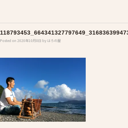
118793453_664341327797649_31683639947
Posted on
2020年10月8日
by
はろの屋