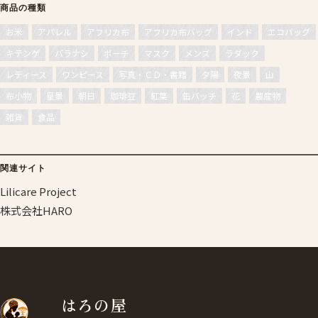
商品の種類
お米
アパレル
アフリカ布
アフリカ布バッグ
インド
エコバッグ
キテンゲ
バラナシ
ポーチ
マスク
メンズ
ラダック
レディース
ワンピース
写真・ＣＤ・書籍
夕陽
夜景
山
布小物
星景
朝日
珈琲豆
紅葉
缶バッチ
花
農産物
雑貨
食品
関連サイト
Lilicare Project
株式会社HARO
はろの屋