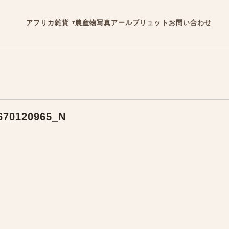
アフリカ雑貨
農産物
写真
アールブリュット
お問い合わせ
670120965_N