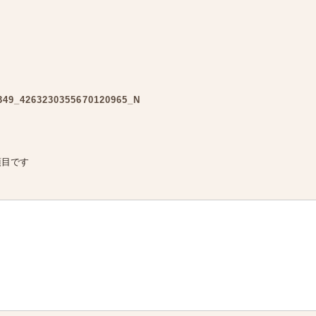
349_4263230355670120965_N
項目です