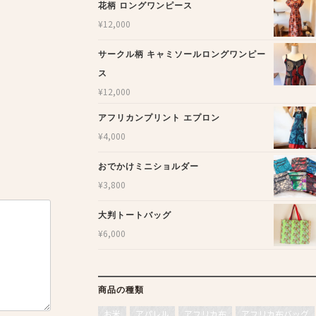
花柄 ロングワンピース
¥
12,000
サークル柄 キャミソールロングワンピー
ス
¥
12,000
アフリカンプリント エプロン
¥
4,000
おでかけミニショルダー
¥
3,800
大判トートバッグ
¥
6,000
商品の種類
お米
アパレル
アフリカ布
アフリカ布バッグ