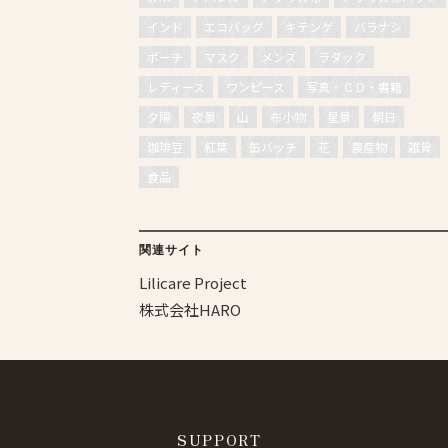
インド
エコバッグ
キテンゲ
バラナシ
ポーチ
マスク
メンズ
ラダック
レディース
ワンピース
写真・ＣＤ・書籍
夕陽
夜景
山
布小物
星景
朝日
珈琲豆
紅葉
缶バッチ
花
農産物
雑貨
食品
関連サイト
Lilicare Project
株式会社HARO
SUPPORT