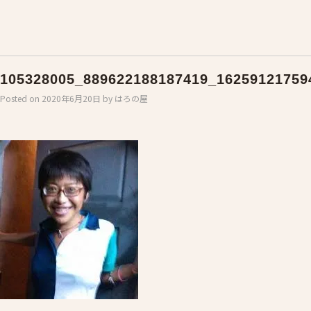
105328005_889622188187419_16259121759
Posted on
2020年6月20日
by
はろの屋