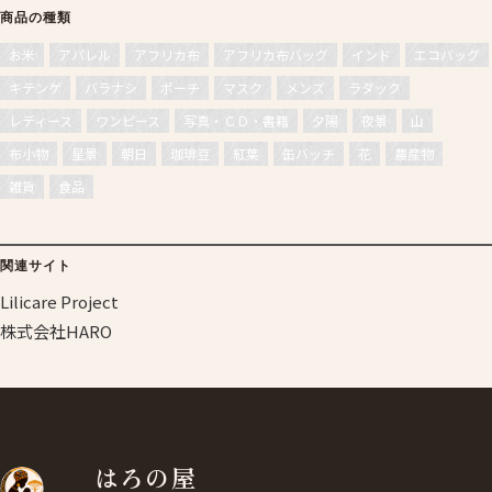
商品の種類
お米
アパレル
アフリカ布
アフリカ布バッグ
インド
エコバッグ
キテンゲ
バラナシ
ポーチ
マスク
メンズ
ラダック
レディース
ワンピース
写真・ＣＤ・書籍
夕陽
夜景
山
布小物
星景
朝日
珈琲豆
紅葉
缶バッチ
花
農産物
雑貨
食品
関連サイト
Lilicare Project
株式会社HARO
はろの屋