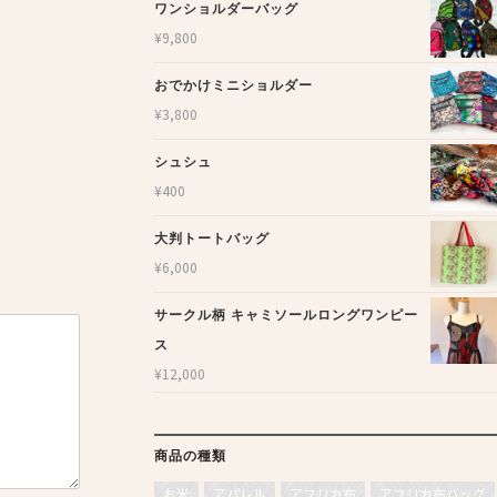
ワンショルダーバッグ
¥
9,800
おでかけミニショルダー
¥
3,800
シュシュ
¥
400
大判トートバッグ
¥
6,000
サークル柄 キャミソールロングワンピー
ス
¥
12,000
商品の種類
お米
アパレル
アフリカ布
アフリカ布バッグ