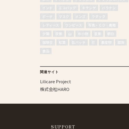
インド
エコバッグ
キテンゲ
バラナシ
ポーチ
マスク
メンズ
ラダック
レディース
ワンピース
写真・ＣＤ・書籍
夕陽
夜景
山
布小物
星景
朝日
珈琲豆
紅葉
缶バッチ
花
農産物
雑貨
食品
関連サイト
Lilicare Project
株式会社HARO
SUPPORT