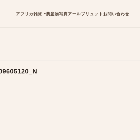
アフリカ雑貨
農産物
写真
アールブリュット
お問い合わせ
09605120_N